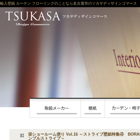
輸入壁紙 カーテン フローリングのことなら名古屋市のツカサディザインコマース
栄ショールーム便り Vol.16 ～ストライプ壁紙特集④ BORASTAP
ンプルストライプ～