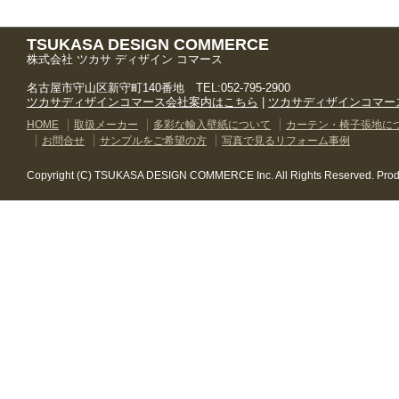
TSUKASA DESIGN COMMERCE
株式会社 ツカサ ディザイン コマース
名古屋市守山区新守町140番地 TEL:052-795-2900
ツカサディザインコマース会社案内はこちら
|
ツカサディザインコマー
HOME
取扱メーカー
多彩な輸入壁紙について
カーテン・椅子張地に
お問合せ
サンプルをご希望の方
写真で見るリフォーム事例
Copyright (C) TSUKASA DESIGN COMMERCE Inc. All Rights Reserved. Pro