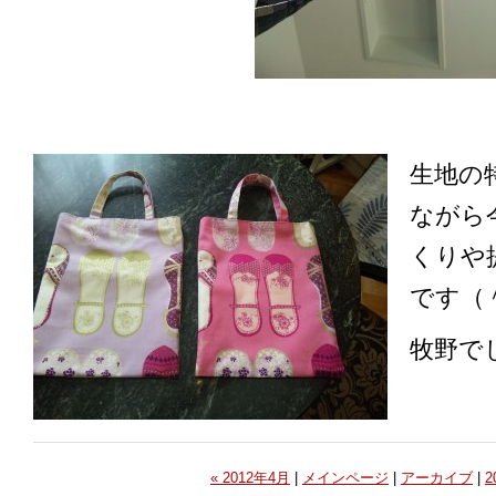
生地の
ながら
くりや
です（
牧野で
« 2012年4月
|
メインページ
|
アーカイブ
|
2