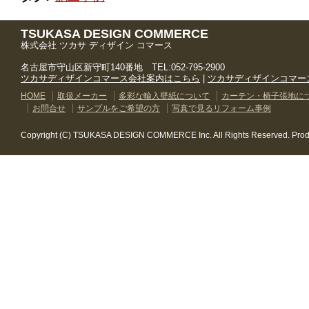
TSUKASA DESIGN COMMERCE
株式会社 ツカサ ディザイン コマース
名古屋市守山区新守町140番地 TEL:052-795-2900
ツカサディザインコマース会社案内はこちら
|
ツカサディザインコマー
HOME
取扱メーカー
多彩な輸入壁紙について
カーテン・椅子張地に
お問合せ
サンプルをご希望の方
写真で見るリフォーム事例
Copyright (C) TSUKASA DESIGN COMMERCE Inc. All Rights Reserved. Pro