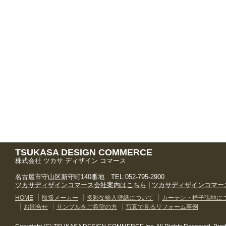
TSUKASA DESIGN COMMERCE
株式会社 ツカサ ディザイン コマース
名古屋市守山区新守町140番地 TEL:052-795-2900
ツカサディザインコマース会社案内はこちら
|
ツカサディザインコマー
HOME
取扱メーカー
多彩な輸入壁紙について
カーテン・椅子張地に
お問合せ
サンプルをご希望の方
写真で見るリフォーム事例