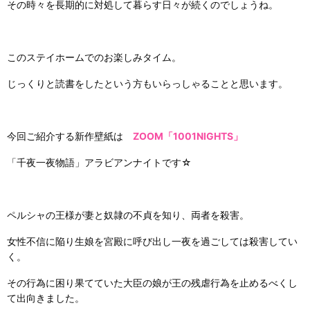
その時々を長期的に対処して暮らす日々が続くのでしょうね。
このステイホームでのお楽しみタイム。
じっくりと読書をしたという方もいらっしゃることと思います。
今回ご紹介する新作壁紙は
ZOOM「1001NIGHTS」
「千夜一夜物語」アラビアンナイトです☆
ペルシャの王様が妻と奴隷の不貞を知り、両者を殺害。
女性不信に陥り生娘を宮殿に呼び出し一夜を過ごしては殺害してい
く。
その行為に困り果てていた大臣の娘が王の残虐行為を止めるべくし
て出向きました。