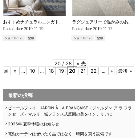
おすすめナチュラルエレガト北欧インテリア BORASTAPETER ORIENTAL DREAMS（輸入壁紙・壁紙選び）
ラグジュアリーで温かみのあるテキスタイル壁装材 omexco PORTFOLIO （輸入壁紙・上質インテリア）
Posted date
2019.11.19
Posted date
2019.11.12
ショールーム
壁紙
ショールーム
壁紙
20 / 28
« 先
頭
«
...
10
...
18
19
20
21
22
...
»
最後 »
最新の投稿
ピエールフレイ JARDIN À LA FRANÇAISE（ジャルダン ア ラ フラ
ンセーズ）マルリー城フランス式庭園の美をインテリアに
2026年 夏季休暇のお知らせ
電動カーテンはぜいたく品ではなく、時間を買う設備です