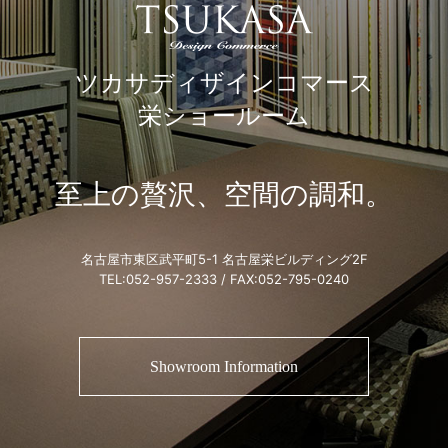
ツカサディザインコマース
栄ショールーム
至上の贅沢、空間の調和。
名古屋市東区武平町5-1 名古屋栄ビルディング2F
TEL:
052-957-2333
/ FAX:052-795-0240
Showroom Information