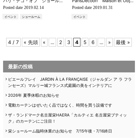
パリ・デコ・オフ ショールーム巡り2019 PART3（輸入ファブリック・輸入壁紙・海外インテリア）
ParisDecooff Maison et Objet パリ視察ツアー PART2 （海外インテリア・輸入壁紙・輸入ファブリック）
Posted date
2019.02.14
Posted date
2019.01.31
イベント
ショールーム
イベント
4 / 7
« 先頭
«
...
2
3
4
5
6
...
»
最後 »
最新の投稿
ピエールフレイ JARDIN À LA FRANÇAISE（ジャルダン ア ラ フラ
ンセーズ）マルリー城フランス式庭園の美をインテリアに
2026年 夏季休暇のお知らせ
電動カーテンはぜいたく品ではなく、時間を買う設備です
ザ・ランドマーク名古屋栄HAERA「カルティエ 名古屋栄ブティッ
ク」のカーテンにご注目！
栄ショールーム臨時休業のお知らせ 7/15午後・7/16終日