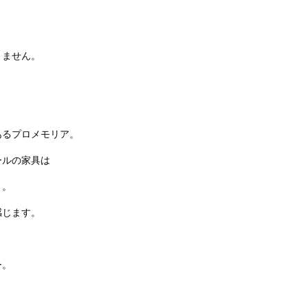
りません。
。
あるプロメモリア。
ールの家具は
う。
感じます。
ー。