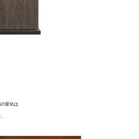
感の変化は
す。