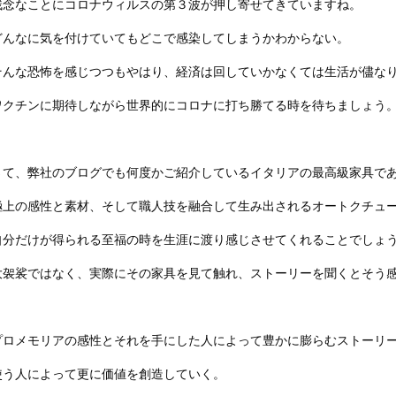
残念なことにコロナウィルスの第３波が押し寄せてきていますね。
どんなに気を付けていてもどこで感染してしまうかわからない。
そんな恐怖を感じつつもやはり、経済は回していかなくては生活が儘な
ワクチンに期待しながら世界的にコロナに打ち勝てる時を待ちましょう
さて、弊社のブログでも何度かご紹介しているイタリアの最高級家具で
極上の感性と素材、そして職人技を融合して生み出されるオートクチュ
自分だけが得られる至福の時を生涯に渡り感じさせてくれることでしょ
大袈裟ではなく、実際にその家具を見て触れ、ストーリーを聞くとそう
プロメモリアの感性とそれを手にした人によって豊かに膨らむストーリ
使う人によって更に価値を創造していく。