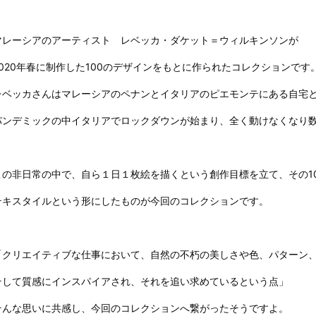
マレーシアのアーティスト レベッカ・ダケット＝ウィルキンソンが
2020年春に制作した100のデザインをもとに作られたコレクションです
レベッカさんはマレーシアのペナンとイタリアのピエモンテにある自宅
パンデミックの中イタリアでロックダウンが始まり、全く動けなくなり
この非日常の中で、自ら１日１枚絵を描くという創作目標を立て、その10
テキスタイルという形にしたものが今回のコレクションです。
「クリエイティブな仕事において、自然の不朽の美しさや色、パターン
そして質感にインスパイアされ、それを追い求めているという点」
そんな思いに共感し、今回のコレクションへ繋がったそうですよ。