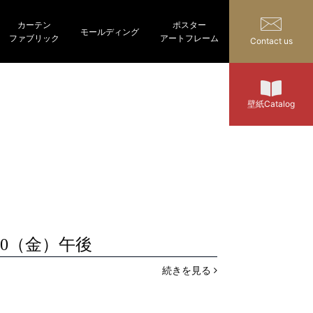
カーテン
ポスター
モールディング
ファブリック
アートフレーム
Contact us
壁紙Catalog
0（金）午後
続きを見る