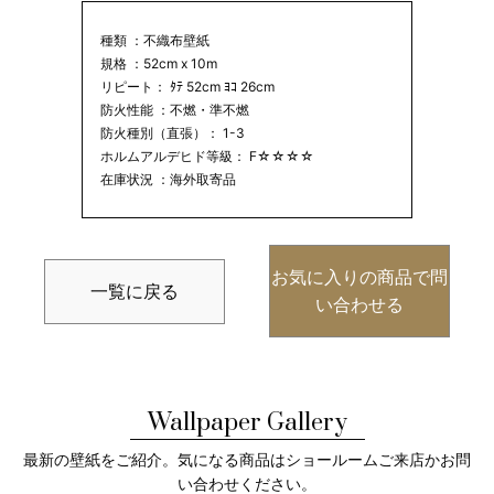
種類 ：不織布壁紙
規格 ：52cm x 10m
リピート： ﾀﾃ 52cm ﾖｺ 26cm
防火性能 ：不燃・準不燃
防火種別（直張）： 1-3
ホルムアルデヒド等級： F☆☆☆☆
在庫状況 ：海外取寄品
お気に入りの商品で問
一覧に戻る
い合わせる
Wallpaper Gallery
最新の壁紙をご紹介。気になる商品はショールームご来店かお問
い合わせください。