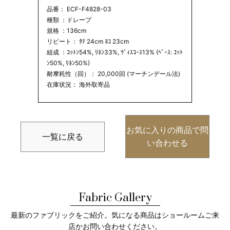
品番： ECF-F4828-03
種類 ：ドレープ
規格 ：136cm
リピート： ﾀﾃ 24cm ﾖｺ 23cm
組成 ：ｺｯﾄﾝ54%, ﾘﾈﾝ33%, ｳﾞｨｽｺｰｽ13% (ﾍﾞｰｽ: ｺｯﾄ
ﾝ50%, ﾘﾈﾝ50%)
耐摩耗性（回）： 20,000回 (マーチンデール法)
在庫状況： 海外取寄品
お気に入りの商品で問
一覧に戻る
い合わせる
Fabric Gallery
最新のファブリックをご紹介。気になる商品はショールームご来
店かお問い合わせください。