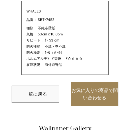
WHALES
品番： SBT-7452
種類 ：不織布壁紙
規格 ：53cm x 10.05m
リピート： ﾀﾃ 53 cm
防火性能 ：不燃・準不燃
防火種別： 1-6（直張）
ホルムアルデヒド等級： F☆☆☆☆
在庫状況 ：海外取寄品
お気に入りの商品で問
一覧に戻る
い合わせる
Wallpaper Gallery