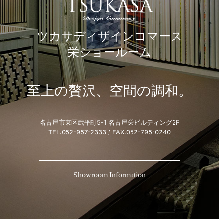
ツカサディザインコマース
栄ショールーム
至上の贅沢、空間の調和。
名古屋市東区武平町5-1 名古屋栄ビルディング2F
TEL:
052-957-2333
/ FAX:052-795-0240
Showroom Information