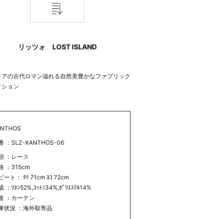
リッツォ LOST ISLAND
キアの古代ロマン溢れる自然美豊かなファブリック
クション
ANTHOS
番 ：SLZ-XANTHOS-06
類 ：レース
格 ：315cm
ート： ﾀﾃ 71cm ﾖｺ 72cm
 ：ﾘﾈﾝ52%,ｺｯﾄﾝ34%,ﾎﾟﾘｴｽﾃﾙ14%
途 ：カーテン
庫状況 ：海外取寄品