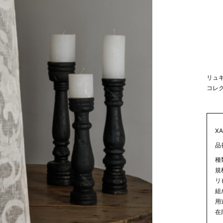
リュ
コレ
X
品
種
規
リピ
組成
用
在