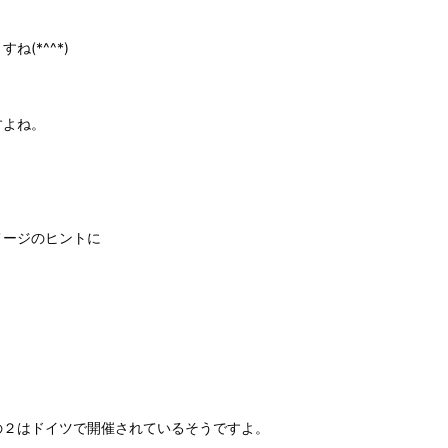
(*^^*)
すよね。
メージのヒントに
の２はドイツで開催されているそうですよ。