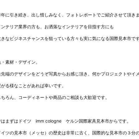
昨年に引き続き、出し惜しみなく、フォトレポートでご紹介させて頂きますね
インテリア業界の方も、お洒落なインテリアを目指す方にも
大きなビジネスチャンスを狙っている方々も実に気になる国際見本市で
色・素材・デザイン。
最先端のデザインをどうぞ写真からお感じ頂き、何かプロジェクトやイ
繋がる様なことがあれば幸いです。
もちろん、コーディネートや商品のご相談も大歓迎です。
ではまずはドイツ imm cologne ケルン国際家具見本市からです。
ドイツの見本市（メッセ）の歴史は非常に古く、国際的な見本市の３分