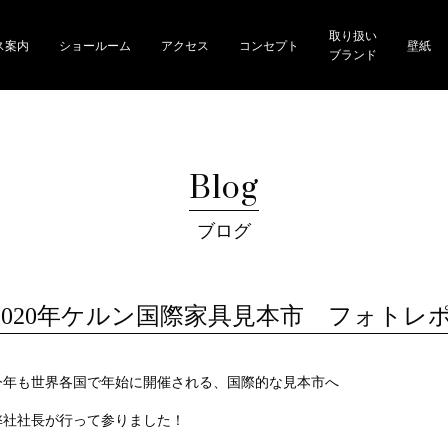
取り扱い
ス案内
ショールーム
アクセス
コンセプト
壁紙
ブランド
Blog
ブログ
2020年ケルン国際家具見本市 フォトレ
今年も世界各国で年始に開催される、国際的な見本市へ
弊社社長が行って参りました！