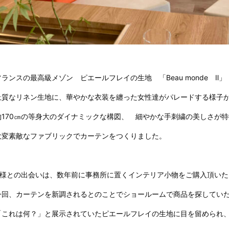
フランスの最高級メゾン ピエールフレイの生地 「Beau monde Ⅱ」
上質なリネン生地に、華やかな衣装を纏った女性達がパレードする様子
約170㎝の等身大のダイナミックな構図、 細やかな手刺繍の美しさが
大変素敵なファブリックでカーテンをつくりました。
H様との出会いは、数年前に事務所に置くインテリア小物をご購入頂いた
今回、カーテンを新調されるとのことでショールームで商品を探してい
「これは何？」と展示されていたピエールフレイの生地に目を留められ