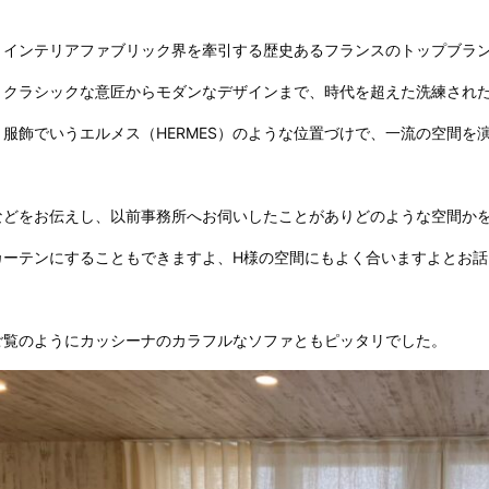
・インテリアファブリック界を牽引する歴史あるフランスのトップブラ
・クラシックな意匠からモダンなデザインまで、時代を超えた洗練され
・服飾でいうエルメス（HERMES）のような位置づけで、一流の空間を
などをお伝えし、以前事務所へお伺いしたことがありどのような空間か
カーテンにすることもできますよ、H様の空間にもよく合いますよとお話
ご覧のようにカッシーナのカラフルなソファともピッタリでした。